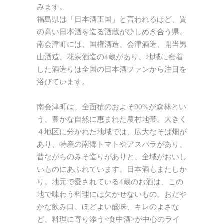
みます。
福島県は「日本酒王国」と言われるほど、質
の高い日本酒を造る酒蔵がひしめき合う県。
南会津町には、国権酒造、会津酒造、開当男
山酒造、花泉酒造の4蔵があり、地域に密着
した酒造りは全国の日本酒ファンから注目を
浴びています。
南会津町は、全面積のおよそ90%が森林とい
う、豊かな自然に恵まれた農村地帯。大きく
４地区に分かれた地域では、広大なそば畑が
あり、特産の南郷トマトやアスパラがあり、
昔ながらのみそ造りがありと、全域がおいし
いものにあふれています。日本酒もまたしか
り。地元で愛されている4蔵のお酒は、この
地で味わう料理には欠かせないもの。おだや
かな飲み口、ほどよい酸味、キレのよさな
ど、料理に寄り添う<食中酒>が中心のライ