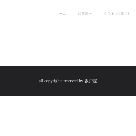
ホーム
武笠陽一
クラセツ(蔵元)
all copyrights reserved by 坂戸屋