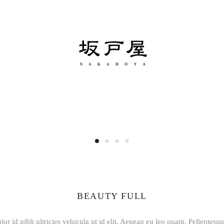
BEAUTY FULL
lor id nibh ultricies vehicula ut id elit. Aenean eu leo quam. Pellentesq