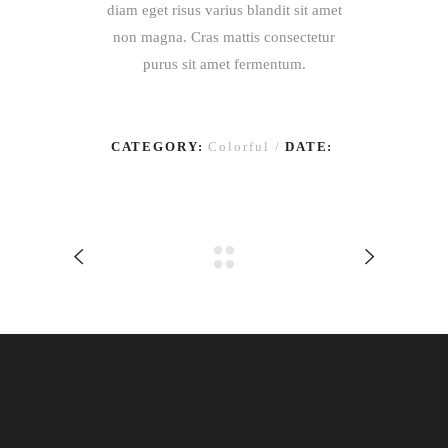
diam eget risus varius blandit sit amet
non magna. Cras mattis consectetur
purus sit amet fermentum.
CATEGORY:
Colorful
DATE: